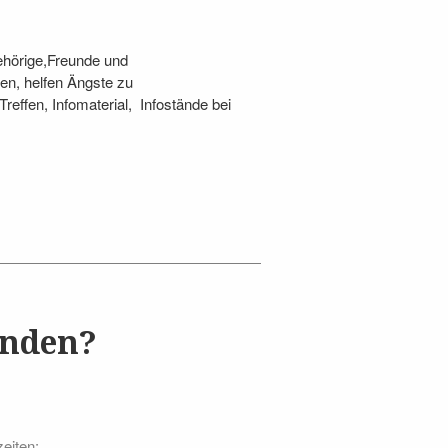
gehörige,Freunde und
en, helfen Ängste zu
reffen, Infomaterial, Infostände bei
unden?
eiten: