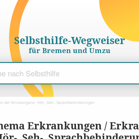
Selbsthilfe-Wegweiser
für Bremen und Umzu
n der Sinnesorgane / Hör-, Seh-, Sprachbehinderungen
hema Erkrankungen / Erkr
Hör-, Seh-, Sprachbehinder