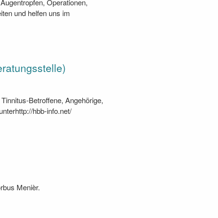
 Augentropfen, Operationen,
ten und helfen uns im
atungsstelle)
 Tinnitus-Betroffene, Angehörige,
terhttp://hbb-info.net/
Morbus Menièr.