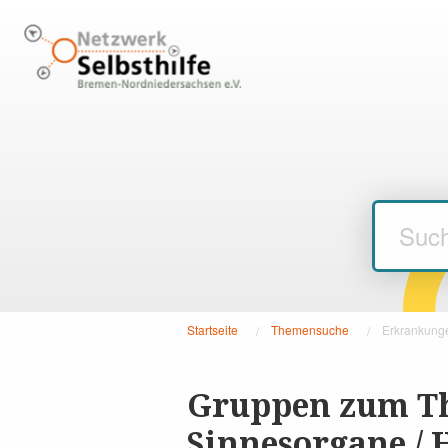
Startseite
Themensuche
Aktuelle
Erkrankunge
Seite:
Gruppen zum T
Sinnesorgane / 